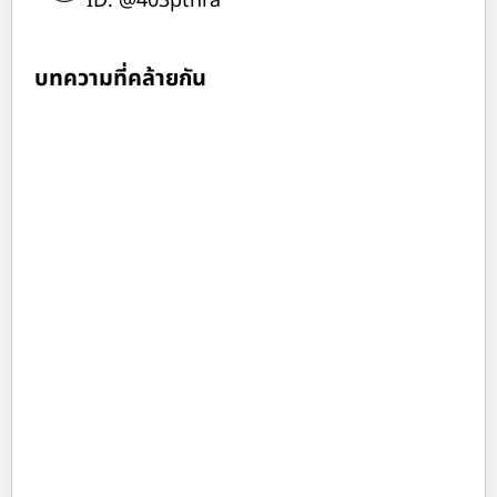
ID: @403pthra
บทความที่คล้ายกัน