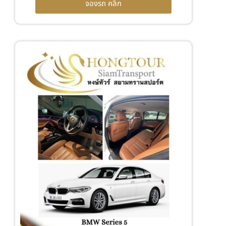
จองรถ คลิก