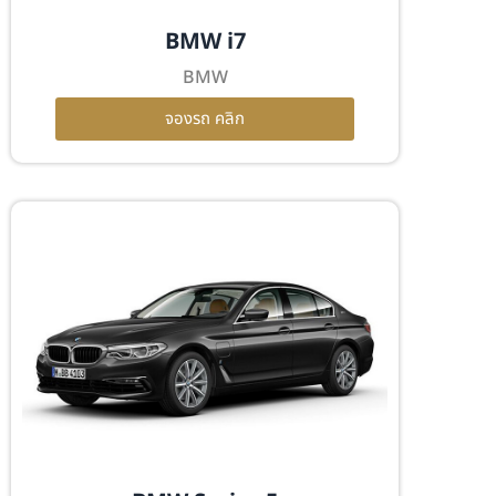
BMW i7
BMW
จองรถ คลิก