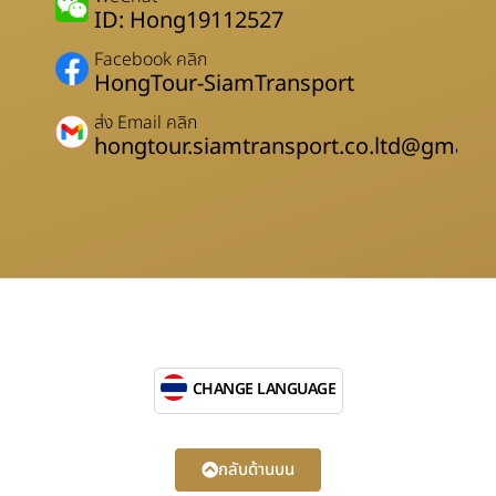
ID: Hong19112527
Facebook คลิก
HongTour-SiamTransport
ส่ง Email คลิก
hongtour.siamtransport.co.ltd@gmail.
CHANGE LANGUAGE
กลับด้านบน