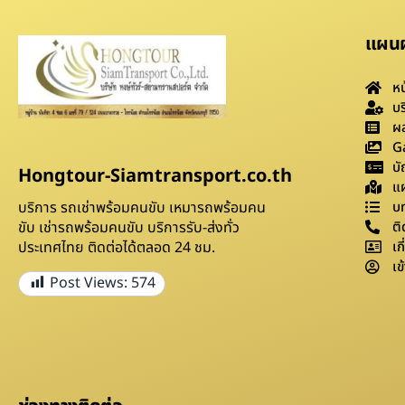
แผนผั
หน
บร
ผล
G
บั
Hongtour-Siamtransport.co.th
แผ
บริการ รถเช่าพร้อมคนขับ เหมารถพร้อมคน
บ
ขับ เช่ารถพร้อมคนขับ บริการรับ-ส่งทั่ว
ติ
ประเทศไทย ติดต่อได้ตลอด 24 ชม.
เก
เข
Post Views:
574