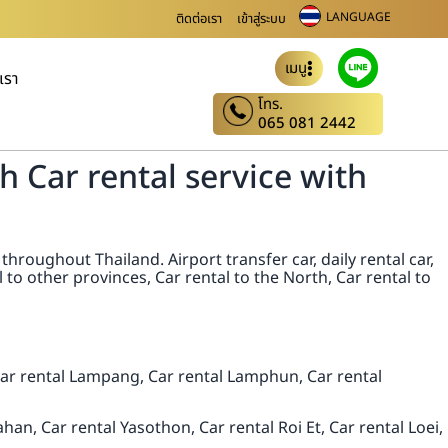
LANGUAGE
ติดต่อเรา
เข้าสู่ระบบ
เมนู
บเรา
โทร.
065 081 2442
 Car rental service with
hroughout Thailand. Airport transfer car, daily rental car,
to other provinces, Car rental to the North, Car rental to
 Car rental Lampang, Car rental Lamphun, Car rental
, Car rental Yasothon, Car rental Roi Et, Car rental Loei,