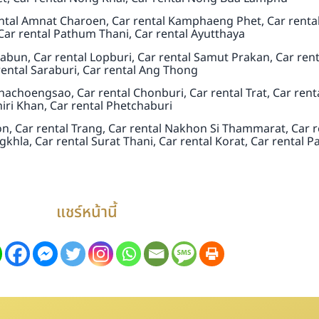
ental Amnat Charoen, Car rental Kamphaeng Phet, Car renta
ar rental Pathum Thani, Car rental Ayutthaya
tchabun, Car rental Lopburi, Car rental Samut Prakan, Car r
rental Saraburi, Car rental Ang Thong
Chachoengsao, Car rental Chonburi, Car rental Trat, Car rent
iri Khan, Car rental Phetchaburi
on, Car rental Trang, Car rental Nakhon Si Thammarat, Car r
khla, Car rental Surat Thani, Car rental Korat, Car rental Pa
แชร์หน้านี้