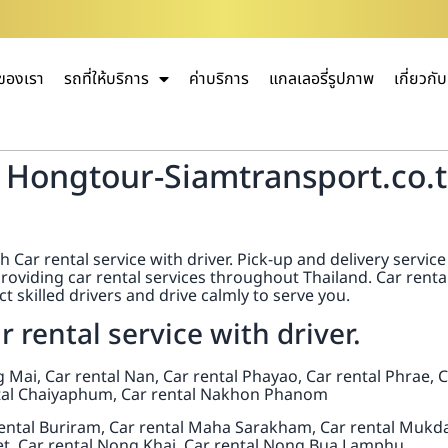
ของเรา
รถที่ให้บริการ
ค่าบริการ
แกลเลอรี่รูปภาพ
เกี่ยวกั
 Hongtour-Siamtransport.co.th
ar rental service with driver. Pick-up and delivery service t
oviding car rental services throughout Thailand. Car rental 
t skilled drivers and drive calmly to serve you.
rental service with driver.
g Mai, Car rental Nan, Car rental Phayao, Car rental Phrae,
rental Chaiyaphum, Car rental Nakhon Phanom
ntal Buriram, Car rental Maha Sarakham, Car rental Mukdahan
ket, Car rental Nong Khai, Car rental Nong Bua Lamphu