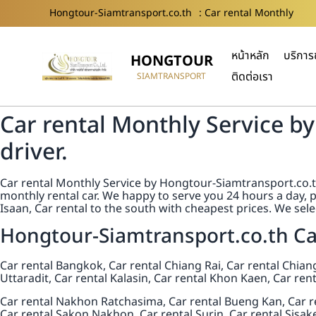
Hongtour-Siamtransport.co.th
: Car rental Monthly
หน้าหลัก
บริการ
HONGTOUR
ติดต่อเรา
SIAMTRANSPORT
Car rental Monthly Service by
driver.
Car rental Monthly Service by Hongtour-Siamtransport.co.th C
monthly rental car. We happy to serve you 24 hours a day, pr
Isaan, Car rental to the south with cheapest prices. We selec
Hongtour-Siamtransport.co.th Car 
Car rental Bangkok, Car rental Chiang Rai, Car rental Chian
Uttaradit, Car rental Kalasin, Car rental Khon Kaen, Car 
Car rental Nakhon Ratchasima, Car rental Bueng Kan, Car re
Car rental Sakon Nakhon, Car rental Surin, Car rental Sisa