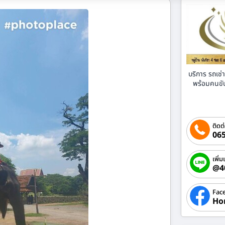
บริการ รถเช
พร้อมคนขับ 
ติดต
065
เพิ่ม
@4
Fac
Ho