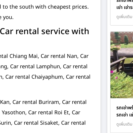
รถเช่าพ
al to the south with cheapest prices.
เช่า เช่
e you.
ดูเพิ่มเติม
ar rental service with
ntal Chiang Mai, Car rental Nan, Car
ang, Car rental Lamphun, Car rental
en, Car rental Chaiyaphum, Car rental
an, Car rental Buriram, Car rental
รถเช่าพร
Yasothon, Car rental Roi Et, Car
รถเช่า เ
urin, Car rental Sisaket, Car rental
ดูเพิ่มเติม