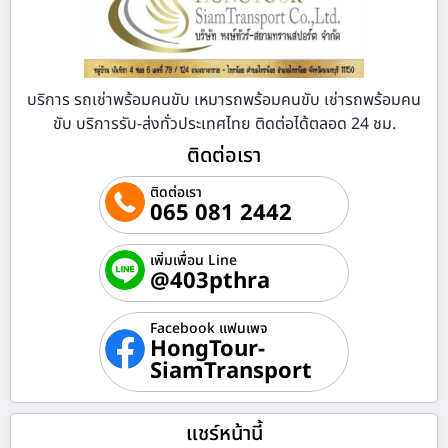
บริการ รถเช่าพร้อมคนขับ เหมารถพร้อมคนขับ เช่ารถพร้อมคน
ขับ บริการรับ-ส่งทั่วประเทศไทย ติดต่อได้ตลอด 24 ชม.
ติดต่อเรา
ติดต่อเรา
065 081 2442
เพิ่มเพื่อน Line
@403pthra
Facebook แฟนเพจ
HongTour-
SiamTransport
แชร์หน้านี้