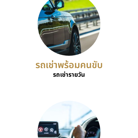
รถเช่าพร้อมคนขับ
รถเช่ารายวัน