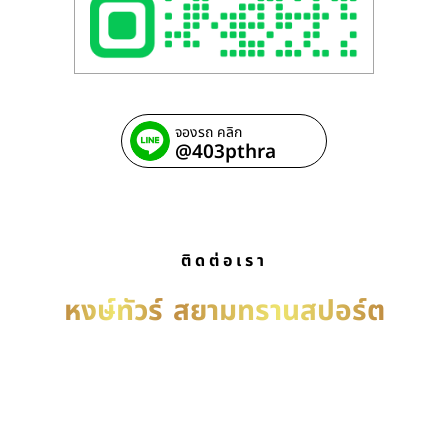
จองรถ คลิก
@403pthra
ติดต่อเรา
หงษ์ทัวร์
สยามทรานสปอร์ต
บริการ รถเช่าพร้อมคนขับ เหมารถพร้อมคนขับ เช่ารถ
พร้อมคนขับ บริการรับ-ส่งทั่วประเทศไทย ติดต่อได้ตลอด
24 ชม.