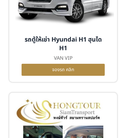
รถตู้ให้เช่า Hyundai H1 ฮุนได
H1
VAN VIP
จองรถ คลิก