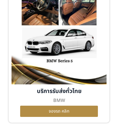
บริการรับส่งทั่วไทย
BMW
จองรถ คลิก