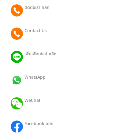
ติดต่อเรา คลิก
065 081 2442
Contact Us
091 801 9188 (Eng)
เพิ่มเพื่อนไลน์ คลิก
@403pthra
WhatsApp
ID: +66650812442
WeChat
ID: Hong19112527
Facebook คลิก
HongTour-SiamTransport