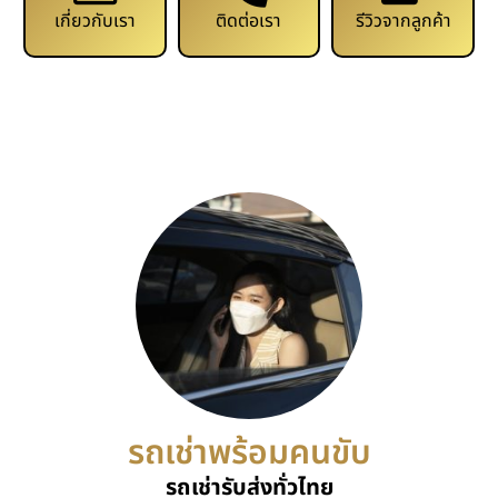
เกี่ยวกับเรา
ติดต่อเรา
รีวิวจากลูกค้า
รถเช่าพร้อมคนขับ
รถเช่ารับส่งทั่วไทย