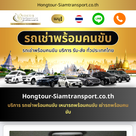
Hongtour-Siamtransport.co.th
เมนู
Hongtour-Siamtransport.co.th
บริการ รถเช่าพร้อมคนขับ เหมารถพร้อมคนขับ เช่ารถพร้อมคน
ขับ