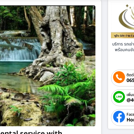
บริการ รถเช
พร้อมคนขับ 
ติดต
065
เพิ่ม
@4
Fac
Ho