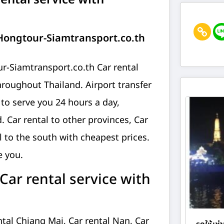
ental service with
 Hongtour-Siamtransport.co.th
ur-Siamtransport.co.th Car rental
throughout Thailand. Airport transfer
y to serve you 24 hours a day,
. Car rental to other provinces, Car
al to the south with cheapest prices.
e you.
ar rental service with
ntal Chiang Mai, Car rental Nan, Car