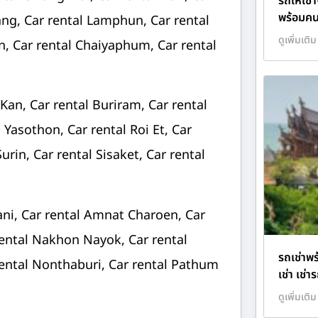
รถให้เช่
พร้อมคน
ang, Car rental Lamphun, Car rental
ดูเพิ่มเติม
en, Car rental Chaiyaphum, Car rental
an, Car rental Buriram, Car rental
Yasothon, Car rental Roi Et, Car
urin, Car rental Sisaket, Car rental
ani, Car rental Amnat Charoen, Car
rental Nakhon Nayok, Car rental
รถเช่าพ
ntal Nonthaburi, Car rental Pathum
เช่า เช่
ดูเพิ่มเติม