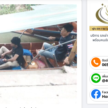
บริการ รถเช
พร้อมคนขับ 
ติดต
065
เพิ่ม
@4
Fac
Ho