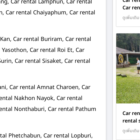
Car ren
ang, Car rental Lamphun, Car rental
Car ren
en, Car rental Chaiyaphum, Car rental
ดูเพิ่มเติม
an, Car rental Buriram, Car rental
Yasothon, Car rental Roi Et, Car
urin, Car rental Sisaket, Car rental
ani, Car rental Amnat Charoen, Car
rental Nakhon Nayok, Car rental
ntal Nonthaburi, Car rental Pathum
Car ren
rental 
ดูเพิ่มเติม
ntal Phetchabun, Car rental Lopburi,