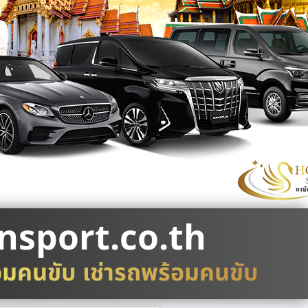
nsport.co.th
อมคนขับ เช่ารถพร้อมคนขับ