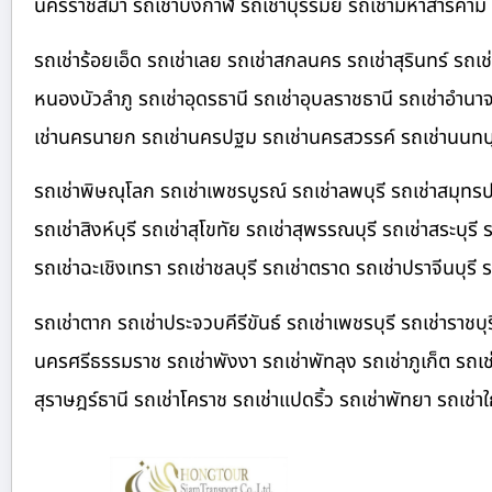
นครราชสีมา รถเช่าบึงกาฬ รถเช่าบุรีรัมย์ รถเช่ามหาสารคาม
รถเช่าร้อยเอ็ด รถเช่าเลย รถเช่าสกลนคร รถเช่าสุรินทร์ รถเ
หนองบัวลำภู รถเช่าอุดรธานี รถเช่าอุบลราชธานี รถเช่าอำน
เช่านครนายก รถเช่านครปฐม รถเช่านครสวรรค์ รถเช่านนทบุรี
รถเช่าพิษณุโลก รถเช่าเพชรบูรณ์ รถเช่าลพบุรี รถเช่าสมุท
รถเช่าสิงห์บุรี รถเช่าสุโขทัย รถเช่าสุพรรณบุรี รถเช่าสระบุรี 
รถเช่าฉะเชิงเทรา รถเช่าชลบุรี รถเช่าตราด รถเช่าปราจีนบุรี
รถเช่าตาก รถเช่าประจวบคีรีขันธ์ รถเช่าเพชรบุรี รถเช่าราชบุร
นครศรีธรรมราช รถเช่าพังงา รถเช่าพัทลุง รถเช่าภูเก็ต รถเช
สุราษฎร์ธานี รถเช่าโคราช รถเช่าแปดริ้ว รถเช่าพัทยา รถเช่าใ