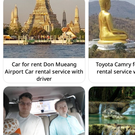
Car for rent Don Mueang
Toyota Camry f
Airport Car rental service with
rental service 
driver