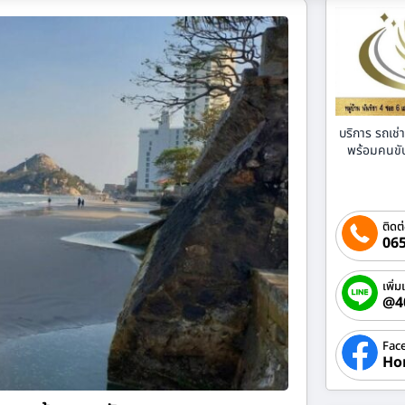
บริการ รถเช
พร้อมคนขับ 
ติดต
065
เพิ่ม
@4
Fac
Ho