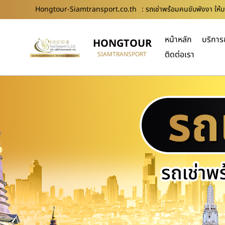
Hongtour-Siamtransport.co.th
: รถเช่าพร้อมคนขับพังงา ให้บ
หน้าหลัก
บริการ
HONGTOUR
ติดต่อเรา
SIAMTRANSPORT