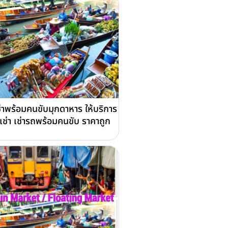
่าพร้อมคนขับมุกดาหาร ให้บริการ
เช่า เช่ารถพร้อมคนขับ ราคาถูก