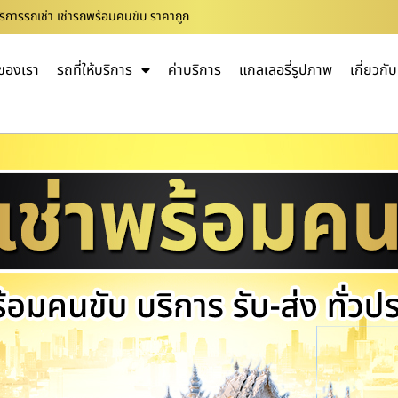
ริการรถเช่า เช่ารถพร้อมคนขับ ราคาถูก
ของเรา
รถที่ให้บริการ
ค่าบริการ
แกลเลอรี่รูปภาพ
เกี่ยวกั