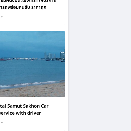
้อมคนขับฉะเชิงเทรา ให้บริการ
ช่ารถพร้อมคนขับ ราคาถูก
 »
ntal Samut Sakhon Car
service with driver
 »