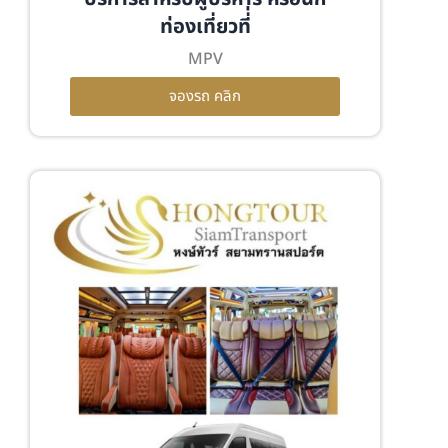
ท่องเที่ยวที่่
MPV
จองรถ คลิก