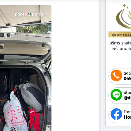
บริการ รถเช
พร้อมคนขับ 
ติดต
065
เพิ่ม
@4
Fac
Ho