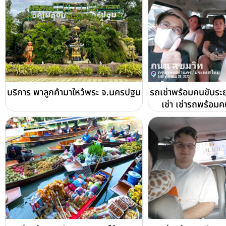
บริการ พาลูกค้ามาใหว้พระ จ.นครปฐม
รถเช่าพร้อมคนขับระ
เช่า เช่ารถพร้อมค