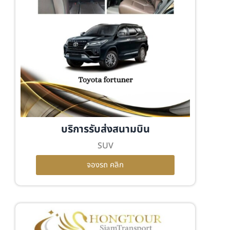
บริการรับส่งสนามบิน
SUV
จองรถ คลิก