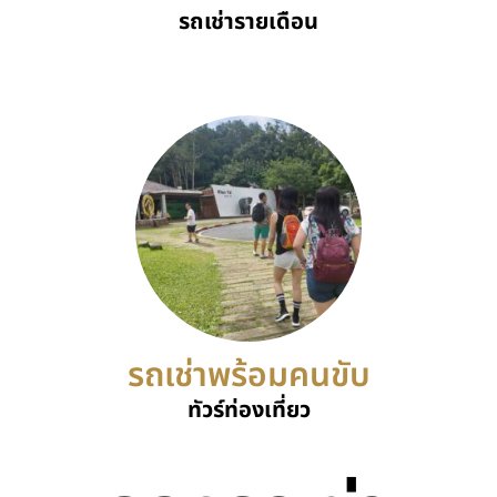
รถเช่ารายเดือน
รถเช่าพร้อมคนขับ
ทัวร์ท่องเที่ยว