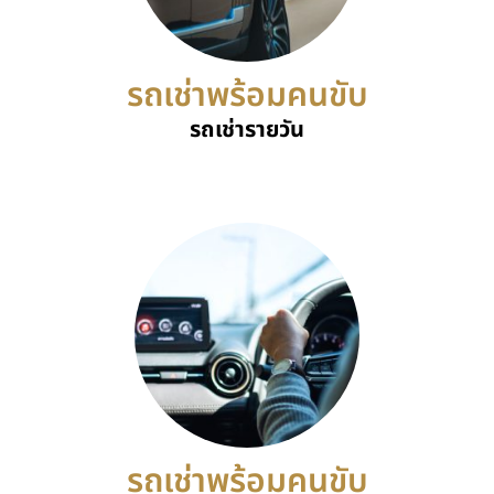
รถเช่าพร้อมคนขับ
รถเช่ารายวัน
รถเช่าพร้อมคนขับ