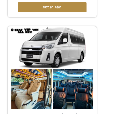
จองรถ คลิก