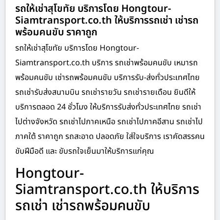
รถให้เช่าสุโขทัย บริการโดย Hongtour-
Siamtransport.co.th ให้บริการรถเช่า เช่ารถ
พร้อมคนขับ ราคาถูก
รถให้เช่าสุโขทัย บริการโดย Hongtour-
Siamtransport.co.th บริการ รถเช่าพร้อมคนขับ เหมารถ
พร้อมคนขับ เช่ารถพร้อมคนขับ บริการรับ-ส่งทั่วประเทศไทย
รถเช่ารับส่งสนามบิน รถเช่ารายวัน รถเช่ารายเดือน ยินดีให้
บริการตลอด 24 ชั่วโมง ให้บริการรับส่งทั่วประเทศไทย รถเช่า
ไปต่างจังหวัด รถเช่าไปภาคเหนือ รถเช่าไปภาคอีสาน รถเช่าไป
ภาคใต้ ราคาถูก รถสะอาด ปลอดภัย ใส่ใจบริการ เราคัดสรรคน
ขับฝีมือดี และ ขับรถใจเย็นมาให้บริการแก่คุณ
Hongtour-
Siamtransport.co.th ให้บริการ
รถเช่า เช่ารถพร้อมคนขับ