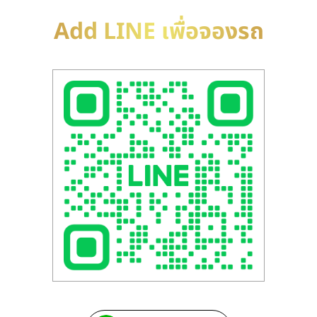
Add LINE เพื่อจองรถ