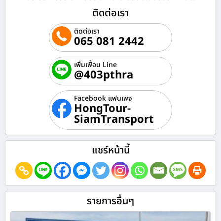
ติดต่อเรา
ติดต่อเรา
065 081 2442
เพิ่มเพื่อน Line
@403pthra
Facebook แฟนเพจ
HongTour-
SiamTransport
แชร์หน้านี้
รายการอื่นๆ