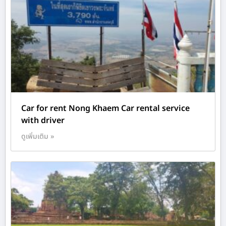
Car for rent Nong Khaem Car rental service
with driver
ดูเพิ่มเติม »