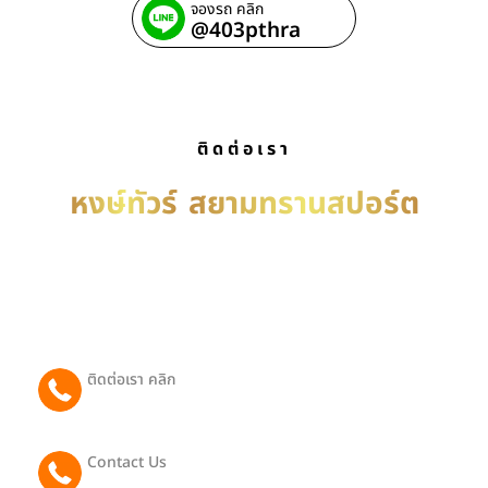
จองรถ คลิก
@403pthra
ติดต่อเรา
หงษ์ทัวร์
สยามทรานสปอร์ต
บริการ รถเช่าพร้อมคนขับ เหมารถพร้อมคนขับ เช่ารถ
พร้อมคนขับ บริการรับ-ส่งทั่วประเทศไทย ติดต่อได้ตลอด
24 ชม.
ติดต่อเรา คลิก
065 081 2442
Contact Us
091 801 9188 (Eng)