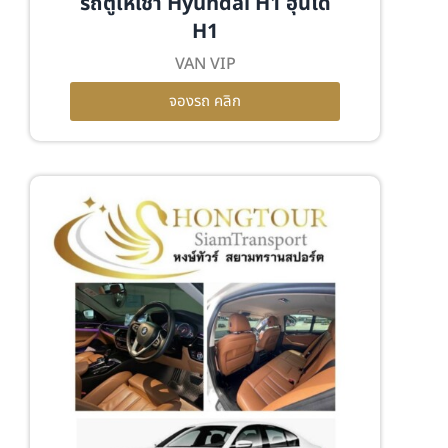
รถตู้ให้เช่า Hyundai H1 ฮุนได
H1
VAN VIP
จองรถ คลิก