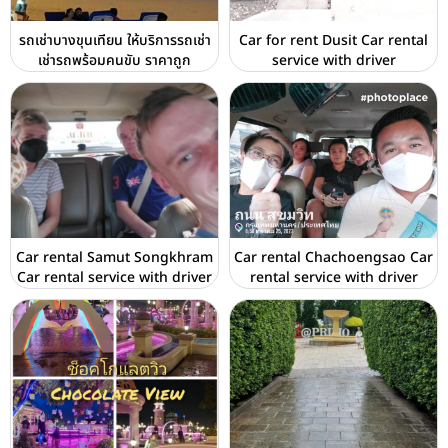
รถเช่าบางขุนเทียน ให้บริการรถเช่า
Car for rent Dusit Car rental
เช่ารถพร้อมคนขับ ราคาถูก
service with driver
Car rental Samut Songkhram
Car rental Chachoengsao Car
Car rental service with driver
rental service with driver