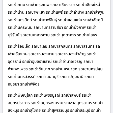
รถเช่ากทม รถเช่ากรุงเทพ รถเช่าเชียงราย รถเช่าเชียงใหม่
รถเช่าน่าน รถเช่าพะเยา รถเช่าแพร่ รถเช่าลำปาง รถเช่าลำพูน
รถเช่าอุตรดิตถ์ รถเช่ากาฬสินธุ์ รถเช่าขอนแก่น รถเช่าชัยภูมิ
รถเช่านครพนม รถเช่านครราชสีมา รถเช่าบึงกาฬ รถเช่า
บุรีรัมย์ รถเช่ามหาสารคาม รถเช่ามุกดาหาร รถเช่ายโสธร
รถเช่าร้อยเอ็ด รถเช่าเลย รถเช่าสกลนคร รถเช่าสุรินทร์ รถ
เช่าศรีสะเกษ รถเช่าหนองคาย รถเช่าหนองบัวลำภู รถเช่า
อุดรธานี รถเช่าอุบลราชธานี รถเช่าอำนาจเจริญ รถเช่า
กำแพงเพชร รถเช่าชัยนาท รถเช่านครนายก รถเช่านครปฐม
รถเช่านครสวรรค์ รถเช่านนทบุรี รถเช่าปทุมธานี รถเช่า
อยุธยา รถเช่าพิจิตร
รถเช่าพิษณุโลก รถเช่าเพชรบูรณ์ รถเช่าลพบุรี รถเช่า
สมุทรปราการ รถเช่าสมุทรสงคราม รถเช่าสมุทรสาคร รถเช่า
สิงห์บุรี รถเช่าสุโขทัย รถเช่าสุพรรณบุรี รถเช่าสระบุรี รถเช่า