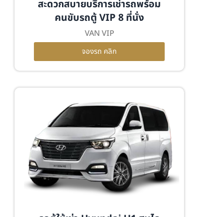
สะดวกสบายบริการเช่ารถพร้อม
คนขับรถตู้ VIP 8 ที่นั่ง
VAN VIP
จองรถ คลิก