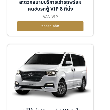
สะดวกสบายบริการเช่ารถพร้อม
คนขับรถตู้ VIP 8 ที่นั่ง
VAN VIP
จองรถ คลิก