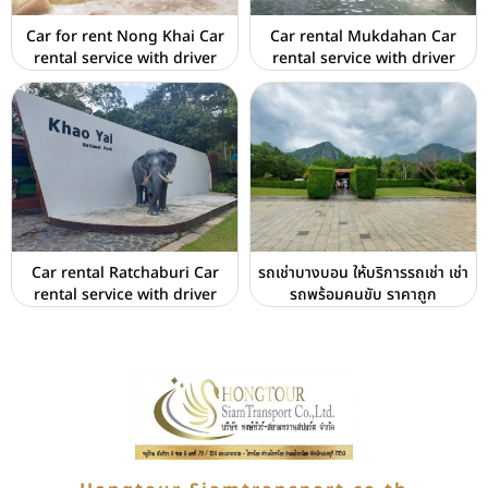
Car for rent Nong Khai Car
Car rental Mukdahan Car
rental service with driver
rental service with driver
Car rental Ratchaburi Car
รถเช่าบางบอน ให้บริการรถเช่า เช่า
rental service with driver
รถพร้อมคนขับ ราคาถูก