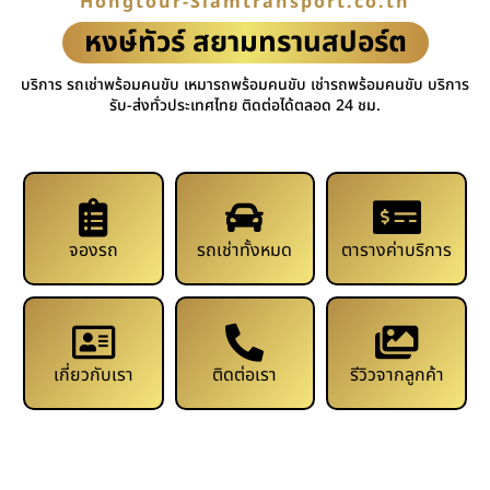
Hongtour-Siamtransport.co.th
หงษ์ทัวร์ สยามทรานสปอร์ต
บริการ รถเช่าพร้อมคนขับ เหมารถพร้อมคนขับ เช่ารถพร้อมคนขับ บริการ
รับ-ส่งทั่วประเทศไทย ติดต่อได้ตลอด 24 ชม.
จองรถ
รถเช่าทั้งหมด
ตารางค่าบริการ
เกี่ยวกับเรา
ติดต่อเรา
รีวิวจากลูกค้า