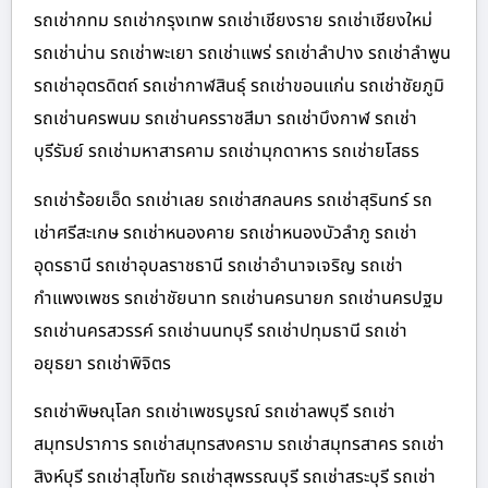
รถเช่ากทม รถเช่ากรุงเทพ รถเช่าเชียงราย รถเช่าเชียงใหม่
รถเช่าน่าน รถเช่าพะเยา รถเช่าแพร่ รถเช่าลำปาง รถเช่าลำพูน
รถเช่าอุตรดิตถ์ รถเช่ากาฬสินธุ์ รถเช่าขอนแก่น รถเช่าชัยภูมิ
รถเช่านครพนม รถเช่านครราชสีมา รถเช่าบึงกาฬ รถเช่า
บุรีรัมย์ รถเช่ามหาสารคาม รถเช่ามุกดาหาร รถเช่ายโสธร
รถเช่าร้อยเอ็ด รถเช่าเลย รถเช่าสกลนคร รถเช่าสุรินทร์ รถ
เช่าศรีสะเกษ รถเช่าหนองคาย รถเช่าหนองบัวลำภู รถเช่า
อุดรธานี รถเช่าอุบลราชธานี รถเช่าอำนาจเจริญ รถเช่า
กำแพงเพชร รถเช่าชัยนาท รถเช่านครนายก รถเช่านครปฐม
รถเช่านครสวรรค์ รถเช่านนทบุรี รถเช่าปทุมธานี รถเช่า
อยุธยา รถเช่าพิจิตร
รถเช่าพิษณุโลก รถเช่าเพชรบูรณ์ รถเช่าลพบุรี รถเช่า
สมุทรปราการ รถเช่าสมุทรสงคราม รถเช่าสมุทรสาคร รถเช่า
สิงห์บุรี รถเช่าสุโขทัย รถเช่าสุพรรณบุรี รถเช่าสระบุรี รถเช่า