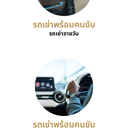
รถเช่าพร้อมคนขับ
รถเช่ารายวัน
รถเช่าพร้อมคนขับ