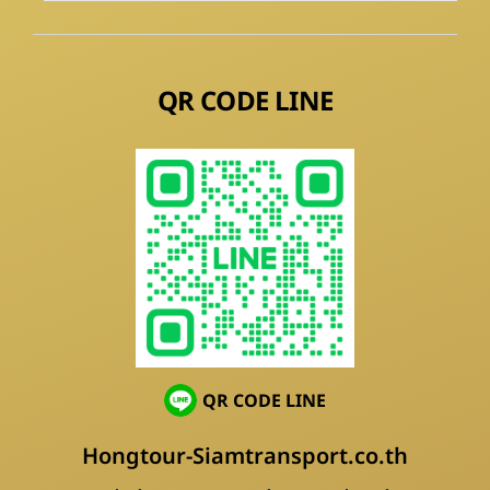
QR CODE LINE
QR CODE LINE
Hongtour-Siamtransport.co.th