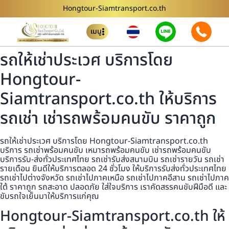
Hongtour-Siamtransport.co.th
เมนู
รถให้เช่าประเวศ บริการโดย
Hongtour-
Siamtransport.co.th ให้บริการ
รถเช่า เช่ารถพร้อมคนขับ ราคาถูก
รถให้เช่าประเวศ บริการโดย Hongtour-Siamtransport.co.th
บริการ รถเช่าพร้อมคนขับ เหมารถพร้อมคนขับ เช่ารถพร้อมคนขับ
บริการรับ-ส่งทั่วประเทศไทย รถเช่ารับส่งสนามบิน รถเช่ารายวัน รถเช่า
รายเดือน ยินดีให้บริการตลอด 24 ชั่วโมง ให้บริการรับส่งทั่วประเทศไทย
รถเช่าไปต่างจังหวัด รถเช่าไปภาคเหนือ รถเช่าไปภาคอีสาน รถเช่าไปภาค
ใต้ ราคาถูก รถสะอาด ปลอดภัย ใส่ใจบริการ เราคัดสรรคนขับฝีมือดี และ
ขับรถใจเย็นมาให้บริการแก่คุณ
Hongtour-Siamtransport.co.th ให้