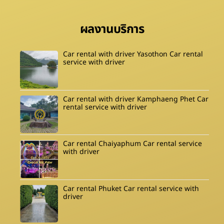
ผลงานบริการ
Car rental with driver Yasothon Car rental
service with driver
Car rental with driver Kamphaeng Phet Car
rental service with driver
Car rental Chaiyaphum Car rental service
with driver
Car rental Phuket Car rental service with
driver