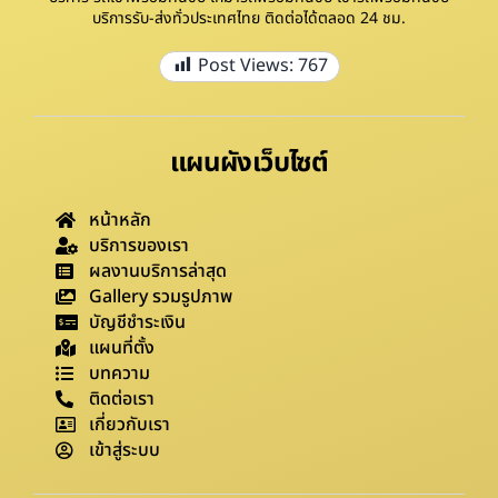
บริการรับ-ส่งทั่วประเทศไทย ติดต่อได้ตลอด 24 ชม.
Post Views:
767
แผนผังเว็บไซต์
หน้าหลัก
บริการของเรา
ผลงานบริการล่าสุด
Gallery รวมรูปภาพ
บัญชีชำระเงิน
แผนที่ตั้ง
บทความ
ติดต่อเรา
เกี่ยวกับเรา
เข้าสู่ระบบ