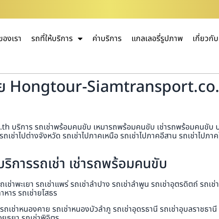
ของเรา
รถที่ให้บริการ
ค่าบริการ
แกลเลอรี่รูปภาพ
เกี่ยวกั
ดย Hongtour-Siamtransport.co.th
บริการ รถเช่าพร้อมคนขับ เหมารถพร้อมคนขับ เช่ารถพร้อมคนขับ บริกา
ย รถเช่าไปต่างจังหวัด รถเช่าไปภาคเหนือ รถเช่าไปภาคอีสาน รถเช่าไปภา
ิการรถเช่า เช่ารถพร้อมคนขับ
ถเช่าพะเยา รถเช่าแพร่ รถเช่าลำปาง รถเช่าลำพูน รถเช่าอุตรดิตถ์ รถเช่
ดาหาร รถเช่ายโสธร
เกษ รถเช่าหนองคาย รถเช่าหนองบัวลำภู รถเช่าอุดรธานี รถเช่าอุบลราชธ
ยุธยา รถเช่าพิจิตร