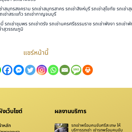
สมุทรสงคราม รถเช่าสมุทรสาคร รถเช่าสิงห์บุรี รถเช่าสุโขทัย รถเช่าสุพร
รถเช่าสระแก้ว รถเช่ากาญจนบุรี
ระบี่ รถเช่าชุมพร รถเช่าตรัง รถเช่านครศรีธรรมราช รถเช่าพังงา รถเช่าพ
ช่าสุวรรณภูมิ
แชร์หน้านี้
งเว็บไซต์
ผลงานบริการ
้าหลัก
รถเช่าพร้อมคนขับศรีสะเกษ ให้
บริการรถเช่า เช่ารถพร้อมคนขับ