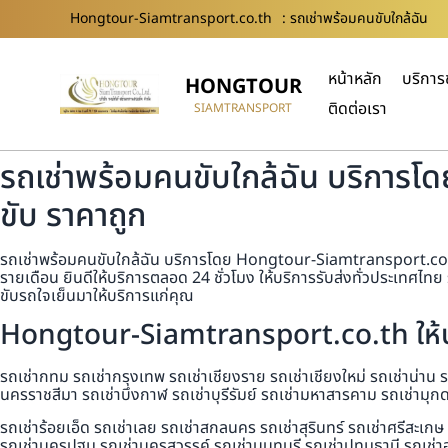
Hongtour-Siamtransport.co.th
: รถเช่าพร้อมคนขับใกล้ฉัน
หน้าหลัก
บริการ
HONGTOUR
ติดต่อเรา
SIAMTRANSPORT
รถเช่าพร้อมคนขับใกล้ฉัน บริการโ
ขับ ราคาถูก
รถเช่าพร้อมคนขับใกล้ฉัน บริการโดย Hongtour-Siamtransport.co.th 
รายเดือน ยินดีให้บริการตลอด 24 ชั่วโมง ให้บริการรับส่งทั่วประเทศไท
ขับรถใจเย็นมาให้บริการแก่คุณ
Hongtour-Siamtransport.co.th ให้บร
รถเช่ากทม รถเช่ากรุงเทพ รถเช่าเชียงราย รถเช่าเชียงใหม่ รถเช่าน่าน ร
นครราชสีมา รถเช่าบึงกาฬ รถเช่าบุรีรัมย์ รถเช่ามหาสารคาม รถเช่ามุก
รถเช่าร้อยเอ็ด รถเช่าเลย รถเช่าสกลนคร รถเช่าสุรินทร์ รถเช่าศรีสะ
รถเช่านครปฐม รถเช่านครสวรรค์ รถเช่านนทบุรี รถเช่าปทุมธานี รถเช่าอ