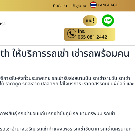
LANGUAGE
ติดต่อเรา
เข้าสู่ระบบ
เมนู
บเรา
โทร.
065 081 2442
 ให้บริการรถเช่า เช่ารถพร้อมคน
รรับ-ส่งทั่วประเทศไทย รถเช่ารับส่งสนามบิน รถเช่ารายวัน รถเช่า
คใต้ ราคาถูก รถสะอาด ปลอดภัย ใส่ใจบริการ เราคัดสรรคนขับฝีมือดี และ
ากาฬสินธุ์ รถเช่าขอนแก่น รถเช่าชัยภูมิ รถเช่านครพนม รถเช่า
านี รถเช่าอำนาจเจริญ รถเช่ากำแพงเพชร รถเช่าชัยนาท รถเช่านครนายก