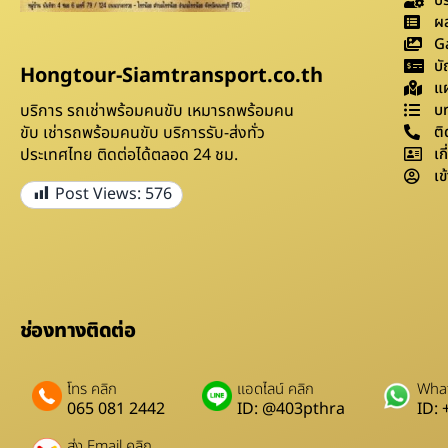
บร
ผล
G
บั
Hongtour-Siamtransport.co.th
แผ
บริการ รถเช่าพร้อมคนขับ เหมารถพร้อมคน
บ
ขับ เช่ารถพร้อมคนขับ บริการรับ-ส่งทั่ว
ติ
ประเทศไทย ติดต่อได้ตลอด 24 ชม.
เก
เข
Post Views:
576
ช่องทางติดต่อ
โทร คลิก
แอดไลน์ คลิก
Wha
065 081 2442
ID: @403pthra
ID:
ส่ง Email คลิก