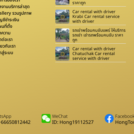
ิการของเรา
ราคาถูก
งานบริการล่าสุด
Car rental with driver
allery รวมรูปภาพ
Krabi Car rental service
ญชีชำระเงิน
with driver
นที่ตั้ง
รถเช่าพร้อมคนขับแพร่ ให้บริการ
ทความ
รถเช่า เช่ารถพร้อมคนขับ ราคา
ดต่อเรา
ถูก
ี่ยวกับเรา
Car rental with driver
้าสู่ระบบ
Chatuchak Car rental
service with driver
tsApp
WeChat
Facebook
 +66650812442
ID: Hong19112527
HongTou