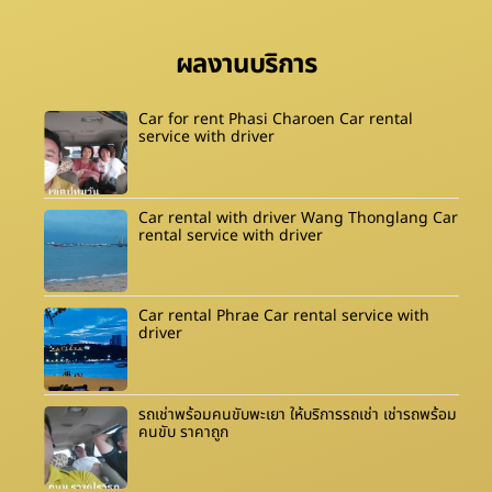
ผลงานบริการ
Car for rent Phasi Charoen Car rental
service with driver
Car rental with driver Wang Thonglang Car
rental service with driver
Car rental Phrae Car rental service with
driver
รถเช่าพร้อมคนขับพะเยา ให้บริการรถเช่า เช่ารถพร้อม
คนขับ ราคาถูก