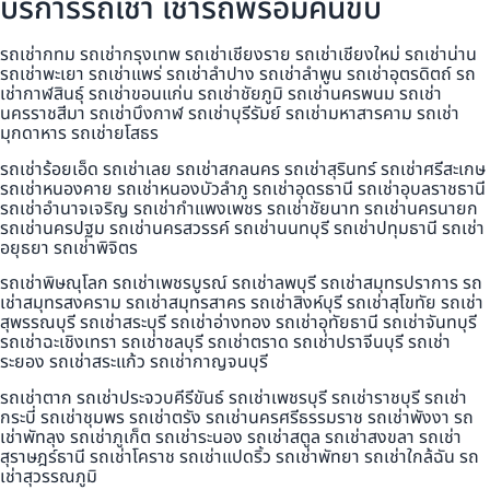
บริการรถเช่า เช่ารถพร้อมคนขับ
รถเช่ากทม รถเช่ากรุงเทพ รถเช่าเชียงราย รถเช่าเชียงใหม่ รถเช่าน่าน
รถเช่าพะเยา รถเช่าแพร่ รถเช่าลำปาง รถเช่าลำพูน รถเช่าอุตรดิตถ์ รถ
เช่ากาฬสินธุ์ รถเช่าขอนแก่น รถเช่าชัยภูมิ รถเช่านครพนม รถเช่า
นครราชสีมา รถเช่าบึงกาฬ รถเช่าบุรีรัมย์ รถเช่ามหาสารคาม รถเช่า
มุกดาหาร รถเช่ายโสธร
รถเช่าร้อยเอ็ด รถเช่าเลย รถเช่าสกลนคร รถเช่าสุรินทร์ รถเช่าศรีสะเกษ
รถเช่าหนองคาย รถเช่าหนองบัวลำภู รถเช่าอุดรธานี รถเช่าอุบลราชธานี
รถเช่าอำนาจเจริญ รถเช่ากำแพงเพชร รถเช่าชัยนาท รถเช่านครนายก
รถเช่านครปฐม รถเช่านครสวรรค์ รถเช่านนทบุรี รถเช่าปทุมธานี รถเช่า
อยุธยา รถเช่าพิจิตร
รถเช่าพิษณุโลก รถเช่าเพชรบูรณ์ รถเช่าลพบุรี รถเช่าสมุทรปราการ รถ
เช่าสมุทรสงคราม รถเช่าสมุทรสาคร รถเช่าสิงห์บุรี รถเช่าสุโขทัย รถเช่า
สุพรรณบุรี รถเช่าสระบุรี รถเช่าอ่างทอง รถเช่าอุทัยธานี รถเช่าจันทบุรี
รถเช่าฉะเชิงเทรา รถเช่าชลบุรี รถเช่าตราด รถเช่าปราจีนบุรี รถเช่า
ระยอง รถเช่าสระแก้ว รถเช่ากาญจนบุรี
รถเช่าตาก รถเช่าประจวบคีรีขันธ์ รถเช่าเพชรบุรี รถเช่าราชบุรี รถเช่า
กระบี่ รถเช่าชุมพร รถเช่าตรัง รถเช่านครศรีธรรมราช รถเช่าพังงา รถ
เช่าพัทลุง รถเช่าภูเก็ต รถเช่าระนอง รถเช่าสตูล รถเช่าสงขลา รถเช่า
สุราษฎร์ธานี รถเช่าโคราช รถเช่าแปดริ้ว รถเช่าพัทยา รถเช่าใกล้ฉัน รถ
เช่าสุวรรณภูมิ