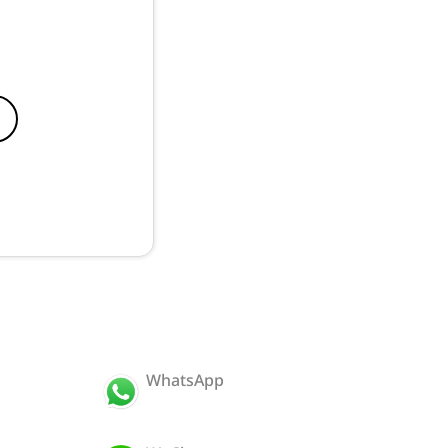
WhatsApp
ID: +66650812442