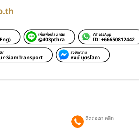
o.th
เพิ่มเพื่อนไลน์ คลิก
WhatsApp
(Eng)
@403pthra
ID: +66650812442
ลิก
ส่งข้อความ
ur-SiamTransport
หงษ์ บุตรโสภา
ติดต่อเรา คลิก
065 081 2442